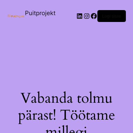
Puitprojekt
LinkedIn
Instagram
Facebook
Logi sisse
Vabanda tolmu
pärast! Töötame
millegi