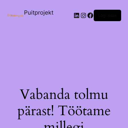
Puitprojekt
LinkedIn
Instagram
Facebook
Logi sisse
Vabanda tolmu
pärast! Töötame
millegi