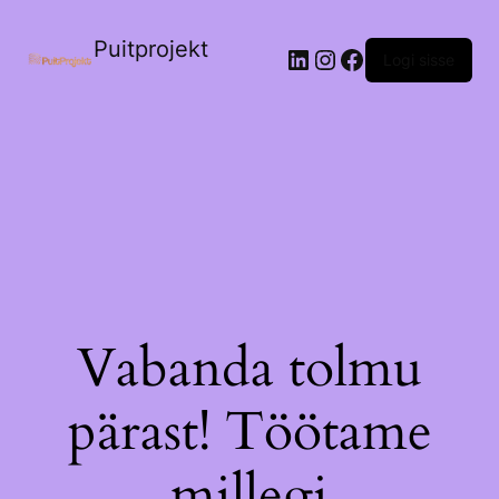
Puitprojekt
LinkedIn
Instagram
Facebook
Logi sisse
Vabanda tolmu
pärast! Töötame
millegi