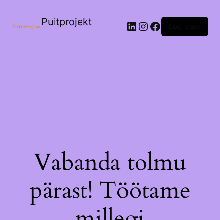
Puitprojekt
LinkedIn
Instagram
Facebook
Logi sisse
Vabanda tolmu
pärast! Töötame
millegi