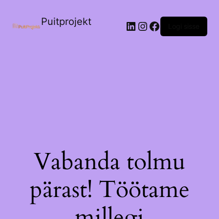
Puitprojekt
LinkedIn
Instagram
Facebook
Logi sisse
Vabanda tolmu
pärast! Töötame
millegi