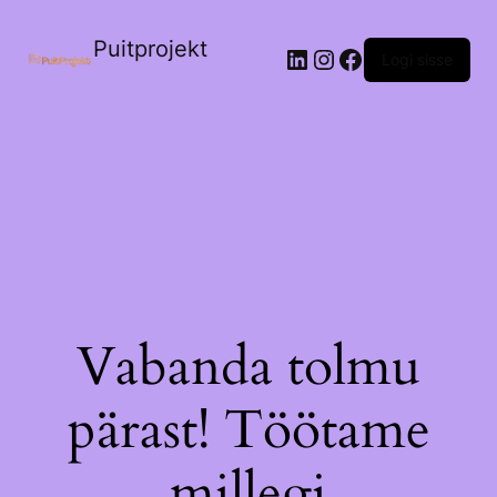
Puitprojekt
LinkedIn
Instagram
Facebook
Logi sisse
Vabanda tolmu
pärast! Töötame
millegi